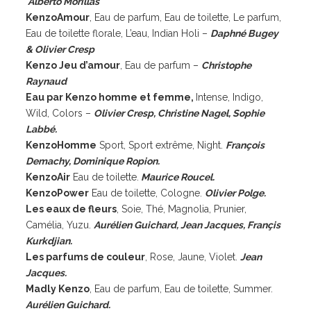
Alberto Morillas
KenzoAmour
, Eau de parfum, Eau de toilette, Le parfum,
Eau de toilette florale, L’eau, Indian Holi –
Daphné Bugey
& Olivier Cresp
Kenzo Jeu d’amour
, Eau de parfum –
Christophe
Raynaud
Eau par Kenzo homme et femme,
Intense, Indigo,
Wild, Colors –
Olivier Cresp, Christine Nagel, Sophie
Labbé.
KenzoHomme
Sport, Sport extrême, Night.
François
Demachy, Dominique Ropion.
KenzoAir
Eau de toilette.
Maurice Roucel.
KenzoPower
Eau de toilette, Cologne.
Olivier Polge.
Les eaux de fleurs
, Soie, Thé, Magnolia, Prunier,
Camélia, Yuzu.
Aurélien Guichard, Jean Jacques, Françis
Kurkdjian.
Les parfums de couleur
, Rose, Jaune, Violet.
Jean
Jacques.
Madly Kenzo
, Eau de parfum, Eau de toilette, Summer.
Aurélien Guichard.