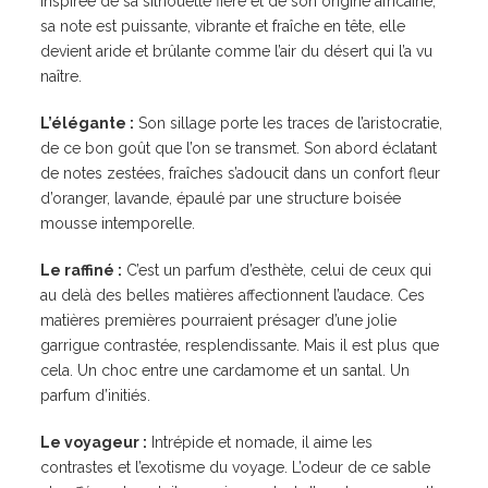
Inspirée de sa silhouette fière et de son origine africaine,
sa note est puissante, vibrante et fraîche en tête, elle
devient aride et brûlante comme l’air du désert qui l’a vu
naître.
L’élégante :
Son sillage porte les traces de l’aristocratie,
de ce bon goût que l’on se transmet. Son abord éclatant
de notes zestées, fraîches s’adoucit dans un confort fleur
d’oranger, lavande, épaulé par une structure boisée
mousse intemporelle.
Le raffiné :
C’est un parfum d’esthète, celui de ceux qui
au delà des belles matières affectionnent l’audace. Ces
matières premières pourraient présager d’une jolie
garrigue contrastée, resplendissante. Mais il est plus que
cela. Un choc entre une cardamome et un santal. Un
parfum d’initiés.
Le voyageur :
Intrépide et nomade, il aime les
contrastes et l’exotisme du voyage. L’odeur de ce sable